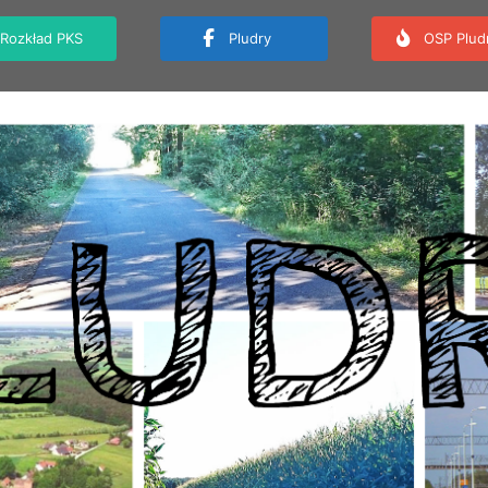
Rozkład PKS
Pludry
OSP Plud