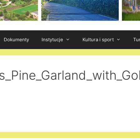
Dokumenty
Instytucje
Kultura i sport
Tu
s_Pine_Garland_with_Gol