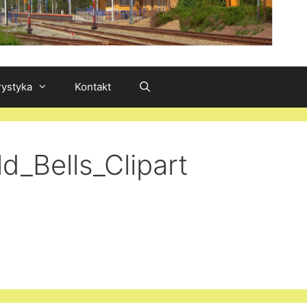
rystyka
Kontakt
d_Bells_Clipart