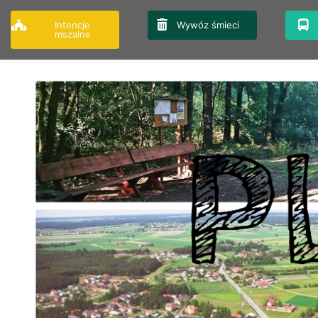
Przejdź
do
Intencje
Wywóz śmieci
mszalne
treści