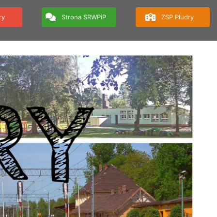
ry
Strona SRWPiP
ZSP Pludry