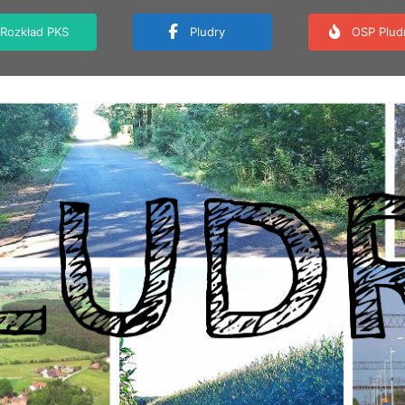
Rozkład PKS
Pludry
OSP Plud