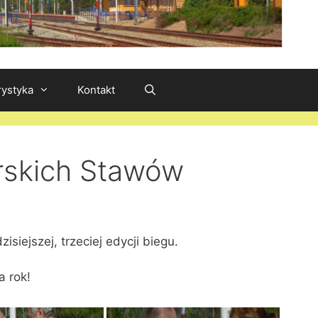
rystyka
Kontakt
erskich Stawów
zisiejszej, trzeciej edycji biegu.
a rok!