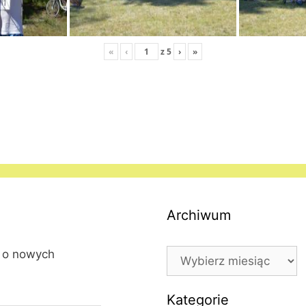
«
‹
z
5
›
»
Archiwum
Archiwum
l o nowych
Kategorie