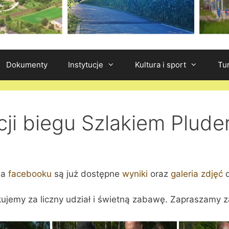
Dokumenty
Instytucje
Kultura i sport
Tu
dycji biegu Szlakiem Plud
na
facebooku
są już dostępne
wyniki
oraz
galeria zdjęć
d
ujemy za liczny udział i świetną zabawę. Zapraszamy z