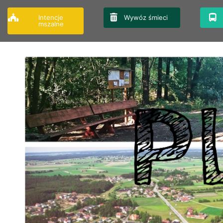
Przejdź
do
Intencje
Wywóz śmieci
mszalne
treści