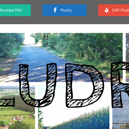
Rozkład PKS
Pludry
OSP Plud