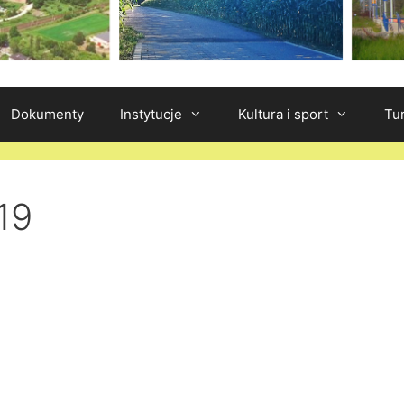
Dokumenty
Instytucje
Kultura i sport
Tu
19