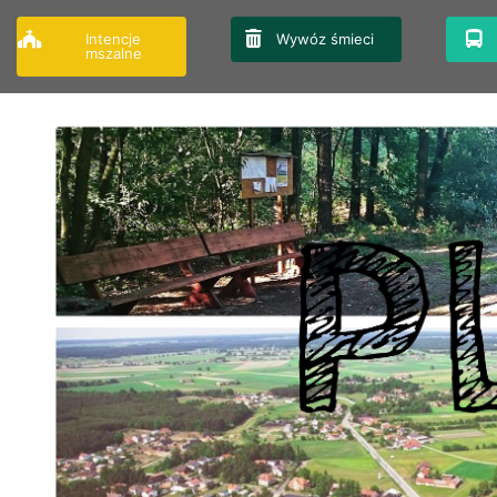
Przejdź
do
Intencje
Wywóz śmieci
mszalne
treści