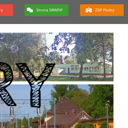
ry
Strona SRWPiP
ZSP Pludry