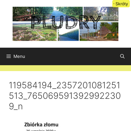
Przejdź
Skróty
do
treści
Menu
119584194_2357201081251
513_765069591392992230
9_n