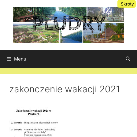
Przejdź
Skróty
do
treści
Menu
zakonczenie wakacji 2021