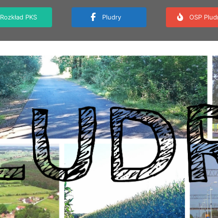
Rozkład PKS
Pludry
OSP Plud