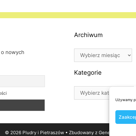
Archiwum
Archiwum
l o nowych
Kategorie
Kategorie
ości
Używamy pli
Zaakcep
© 2026 Pludry i Pietraszów
• Zbudowany z
GeneratePress