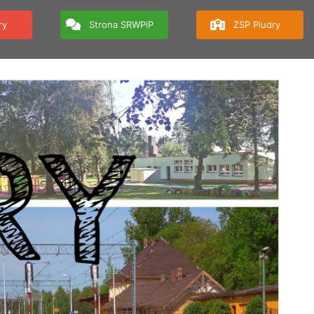
ry
Strona SRWPiP
ZSP Pludry