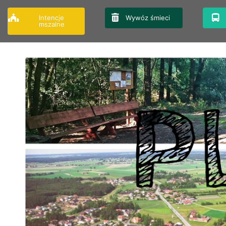
Przejdź
do
Intencje
Wywóz śmieci
mszalne
treści