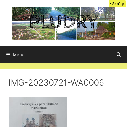
Przejdź
Skróty
do
treści
Menu
IMG-20230721-WA0006