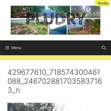
Przejdź
Skróty
do
treści
Menu
429677610_718574300461
088_246702881703583716
3_n