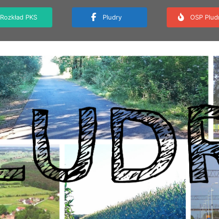
Rozkład PKS
Pludry
OSP Plud