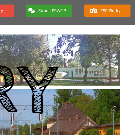
ry
Strona SRWPiP
ZSP Pludry