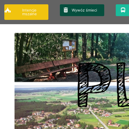
Przejdź
do
Intencje
Wywóz śmieci
mszalne
treści