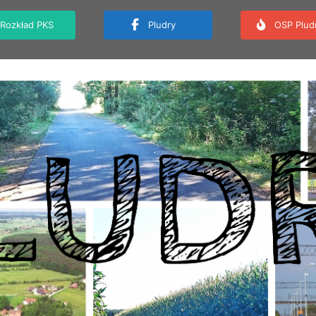
Rozkład PKS
Pludry
OSP Plud