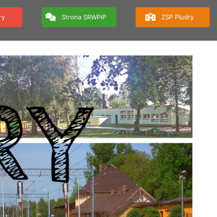
ry
Strona SRWPiP
ZSP Pludry