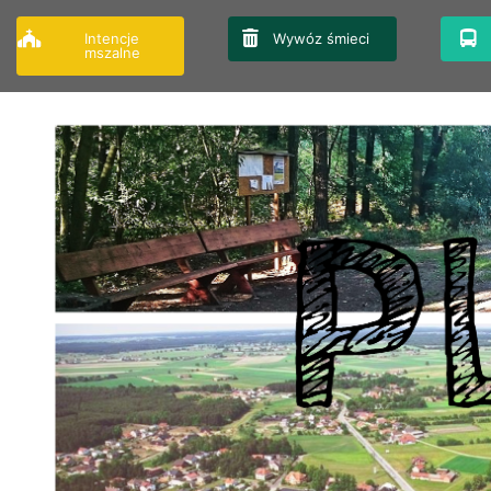
Przejdź
do
Intencje
Wywóz śmieci
mszalne
treści