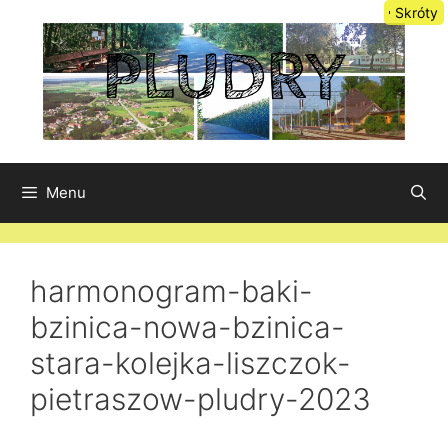
Przejdź
Skróty
do
treści
Menu
harmonogram-baki-
bzinica-nowa-bzinica-
stara-kolejka-liszczok-
pietraszow-pludry-2023