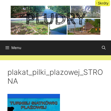
Przejdź
Skróty
do
treści
Menu
plakat_pilki_plazowej_STRO
NA