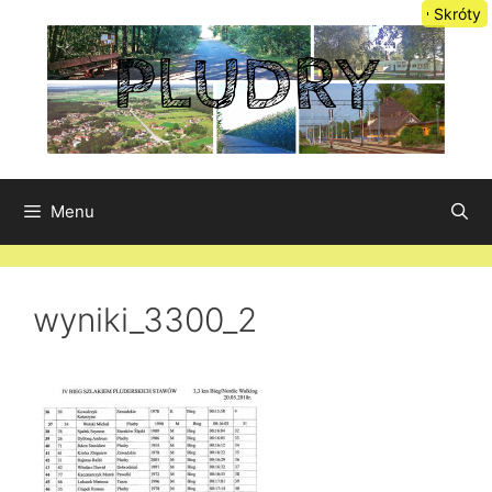
Przejdź
Skróty
do
treści
Menu
wyniki_3300_2