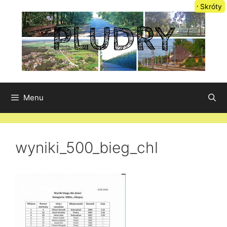
Przejdź
Skróty
do
treści
Menu
wyniki_500_bieg_chl