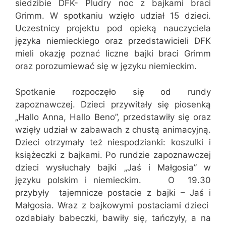
siedzibie DFK- Pludry noc z bajkami braci
Grimm. W spotkaniu wzięło udział 15 dzieci.
Uczestnicy projektu pod opieką nauczyciela
języka niemieckiego oraz przedstawicieli DFK
mieli okazję poznać liczne bajki braci Grimm
oraz porozumiewać się w języku niemieckim.
Spotkanie rozpoczęło się od rundy
zapoznawczej. Dzieci przywitały się piosenką
„Hallo Anna, Hallo Beno”, przedstawiły się oraz
wzięły udział w zabawach z chustą animacyjną.
Dzieci otrzymały też niespodzianki: koszulki i
książeczki z bajkami. Po rundzie zapoznawczej
dzieci wysłuchały bajki „Jaś i Małgosia” w
języku polskim i niemieckim. O 19.30
przybyły tajemnicze postacie z bajki – Jaś i
Małgosia. Wraz z bajkowymi postaciami dzieci
ozdabiały babeczki, bawiły się, tańczyły, a na