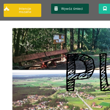
Przejdź
do
Intencje
Wywóz śmieci
mszalne
treści