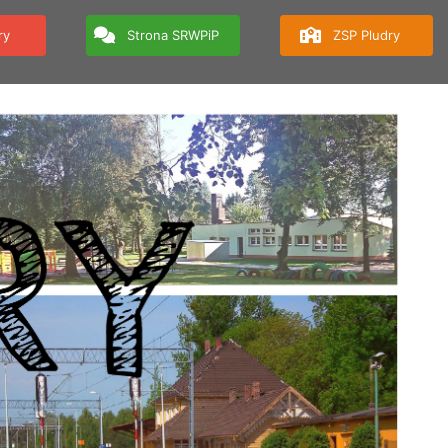
ry
Strona SRWPiP
ZSP Pludry