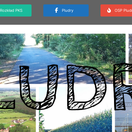
Rozkład PKS
Pludry
OSP Plud