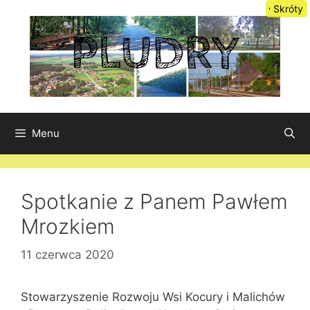
Przejdź
Skróty
do
treści
Menu
Spotkanie z Panem Pawłem
Mrozkiem
11 czerwca 2020
Stowarzyszenie Rozwoju Wsi Kocury i Malichów