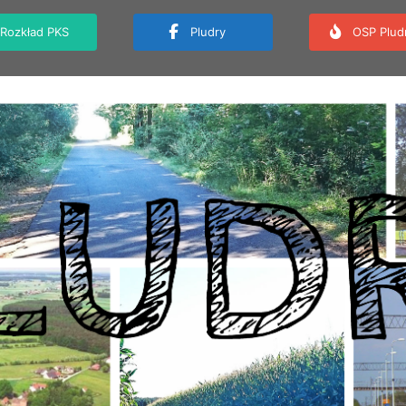
Rozkład PKS
Pludry
OSP Plud