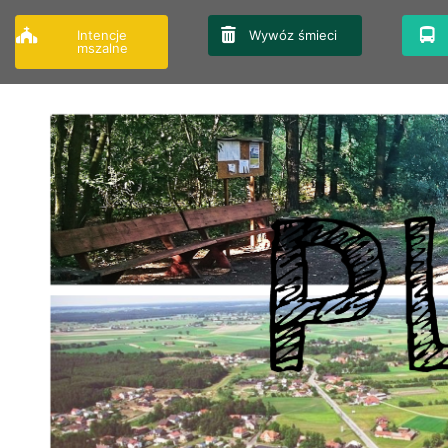
Przejdź
do
Intencje
Wywóz śmieci
mszalne
treści