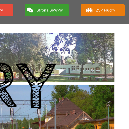
ry
Strona SRWPiP
ZSP Pludry