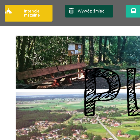
Przejdź
do
Intencje
Wywóz śmieci
mszalne
treści