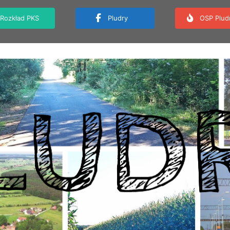
Rozkład PKS
Pludry
OSP Plud