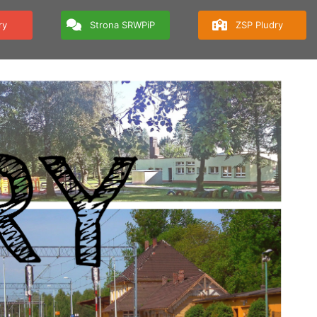
ry
Strona SRWPiP
ZSP Pludry