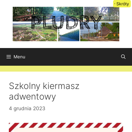
Przejdź
Skróty
do
treści
Menu
Szkolny kiermasz
adwentowy
4 grudnia 2023