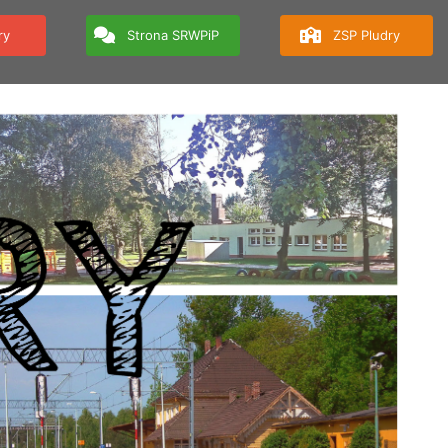
ry
Strona SRWPiP
ZSP Pludry