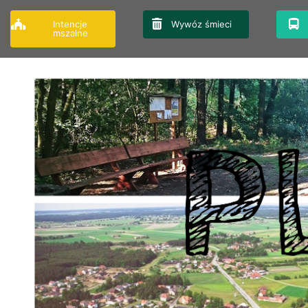
Przejdź
do
Intencje
Wywóz śmieci
mszalne
treści