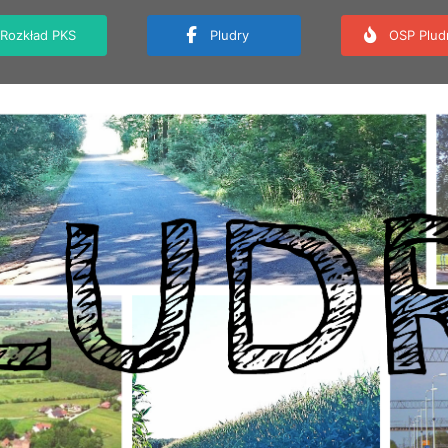
Rozkład PKS
Pludry
OSP Plud