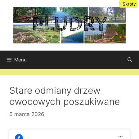
Przejdź
Skróty
do
treści
Menu
Stare odmiany drzew
owocowych poszukiwane
6 marca 2026